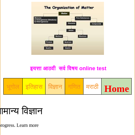
इयत्ता आठवी सर्व विषय online test
भूगोल
इतिहास
वि
ज्ञान
गणित
मराठी
Home