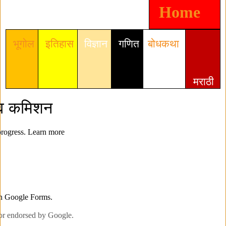
Home
भूगोल
इतिहास
वि
ज्ञान
गणित
बोधकथा
मराठी