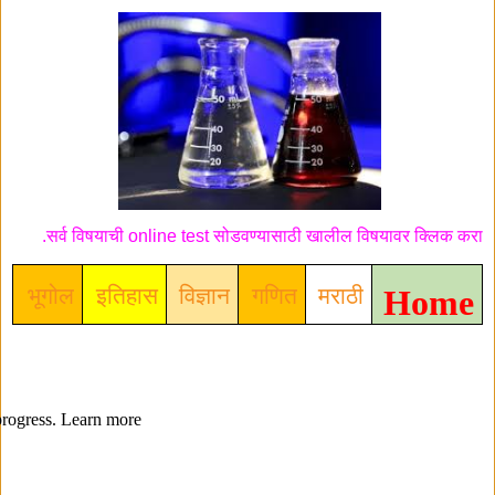
सर्व विषयाची online test सोडवण्यासाठी खालील विषयावर क्लिक करा.
भूगोल
इतिहास
वि
ज्ञान
गणित
मराठी
Home