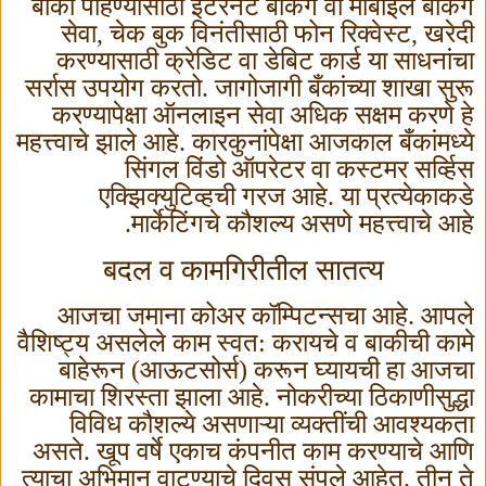
बाकी पाहण्यासाठी इंटरनेट बँकिंग वा मोबाइल बँकिंग
सेवा
,
चेक बुक विनंतीसाठी फोन रिक्वेस्ट
,
खरेदी
करण्यासाठी क्रेडिट वा डेबिट कार्ड या साधनांचा
सर्रास उपयोग करतो. जागोजागी बँकांच्या शाखा सुरू
करण्यापेक्षा ऑनलाइन सेवा अधिक सक्षम करणे हे
महत्त्वाचे झाले आहे. कारकुनांपेक्षा आजकाल बँकांमध्ये
सिंगल विंडो ऑपरेटर वा कस्टमर सर्व्हिस
एक्झिक्युटिव्हची गरज आहे. या प्रत्येकाकडे
मार्केटिंगचे कौशल्य असणे महत्त्वाचे आहे.
बदल व कामगिरीतील सातत्य
आजचा जमाना कोअर कॉम्पिटन्सचा आहे. आपले
वैशिष्ट्य असलेले काम स्वत: करायचे व बाकीची कामे
बाहेरून (आऊटसोर्स) करून घ्यायची हा आजचा
कामाचा शिरस्ता झाला आहे. नोकरीच्या ठिकाणीसुद्धा
विविध कौशल्ये असणाऱ्या व्यक्तींची आवश्यकता
असते. खूप वर्षे एकाच कंपनीत काम करण्याचे आणि
त्याचा अभिमान वाटण्याचे दिवस संपले आहेत. तीन ते