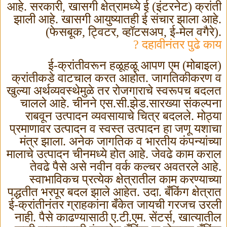
आहे. सरकारी
,
खासगी क्षेत्रामध्ये ई (इंटरनेट) क्रांती
झाली आहे. खासगी आयुष्यातही ई संचार झाला आहे.
(फेसबूक
,
ट्विटर
,
व्हॉटसअप
,
ई-मेल वगैरे).
दहावीनंतर पुढे काय ?
ई-क्रांतीवरून हळूहळू आपण एम (मोबाइल)
क्रांतीकडे वाटचाल करत आहोत. जागतिकीकरण व
खुल्या अर्थव्यवस्थेमुळे तर रोजगाराचे स्वरूपच बदलत
चालले आहे. चीनने एस.सी.झेड.सारख्या संकल्पना
राबवून उत्पादन व्यवसायाचे चित्र बदलले. मोठ्या
प्रमाणावर उत्पादन व स्वस्त उत्पादन हा जणू यशाचा
मंत्र झाला. अनेक जागतिक व भारतीय कंपन्यांच्या
मालाचे उत्पादन चीनमध्ये होत आहे. जेवढे काम कराल
तेवढे पैसे असे नवीन वर्क कल्चर अवतरले आहे.
स्वाभाविकच प्रत्येक क्षेत्रातील काम करण्याच्या
पद्धतीत भरपूर बदल झाले आहेत. उदा. बँकिंग क्षेत्रात
ई-क्रांतीनंतर ग्राहकांना बँकेत जायची गरजच उरली
नाही. पैसे काढण्यासाठी ए.टी.एम. सेंटर्स
,
खात्यातील