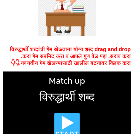
विरुद्धार्थी शब्दांची गेम खेळताना योग्य शब्द drag and drop
करा गेम सबमिट करा व आपले गुण वेळ पहा .सराव करा.
नवनवीन गेम खेळण्यासाठी खालील बटनावर क्लिक करा.👇👇