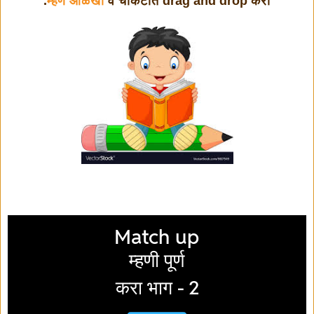
म्हण ओळखा
व चौकटीत drag and drop करा.