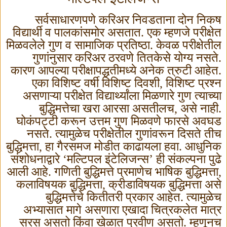
सर्वसाधारणपणे करिअर निवडताना दोन निकष
विद्यार्थी व पालकांसमोर असतात. एक म्हणजे परीक्षेत
मिळवलेले गुण व सामाजिक प्रतिष्ठा. केवळ परीक्षेतील
गुणांनुसार करिअर ठरवणे तितकेसे योग्य नसते.
कारण आपल्या परीक्षापद्धतीमध्ये अनेक त्रुटी आहेत.
एका विशिष्ट वर्षी विशिष्ट दिवशी
,
विशिष्ट प्रश्न
असणाऱ्या परीक्षेत विद्यार्थ्यांला मिळणारे गुण त्याच्या
बुद्धिमत्तेचा खरा आरसा असतीलच
,
असे नाही.
घोकंपट्टी करून उत्तम गुण मिळवणे फारसे अवघड
नसते. त्यामुळेच परीक्षेतील गुणांवरून दिसते तीच
बुद्धिमत्ता
,
हा गैरसमज मोडीत काढायला हवा. आधुनिक
संशोधनाद्वारे ‘मल्टिपल इंटेलिजन्स’ ही संकल्पना पुढे
आली आहे. गणिती बुद्धिमत्ते प्रमाणेच भाषिक बुद्धिमत्ता
,
कलाविषयक बुद्धिमत्ता
,
क्रीडाविषयक बुद्धिमत्ता असे
बुद्धिमत्तेचे कितीतरी प्रकार आहेत. त्यामुळेच
अभ्यासात मागे असणारा एखादा चित्रकलेत मात्र
सरस असतो किंवा खेळात प्रवीण असतो. म्हणूनच