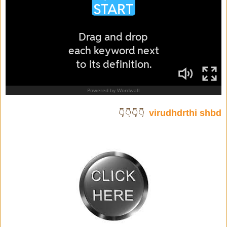
virudhdrthi shbd
👇👇👇👇