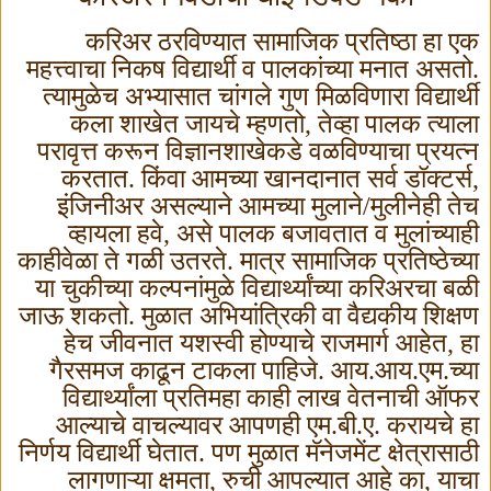
करिअर ठरविण्यात सामाजिक प्रतिष्ठा हा एक
महत्त्वाचा निकष विद्यार्थी व पालकांच्या मनात असतो.
त्यामुळेच अभ्यासात चांगले गुण मिळविणारा विद्यार्थी
कला शाखेत जायचे म्हणतो
,
तेव्हा पालक त्याला
परावृत्त करून विज्ञानशाखेकडे वळविण्याचा प्रयत्न
करतात. किंवा आमच्या खानदानात सर्व डॉक्टर्स
,
इंजिनीअर असल्याने आमच्या मुलाने/मुलीनेही तेच
व्हायला हवे
,
असे पालक बजावतात व मुलांच्याही
काहीवेळा ते गळी उतरते. मात्र सामाजिक प्रतिष्ठेच्या
या चुकीच्या कल्पनांमुळे विद्यार्थ्यांच्या करिअरचा बळी
जाऊ शकतो. मुळात अभियांत्रिकी वा वैद्यकीय शिक्षण
हेच जीवनात यशस्वी होण्याचे राजमार्ग आहेत
,
हा
गैरसमज काढून टाकला पाहिजे. आय.आय.एम.च्या
विद्यार्थ्यांला प्रतिमहा काही लाख वेतनाची ऑफर
आल्याचे वाचल्यावर आपणही एम.बी.ए. करायचे हा
निर्णय विद्यार्थी घेतात. पण मुळात मॅनेजमेंट क्षेत्रासाठी
लागणाऱ्या क्षमता
,
रुची आपल्यात आहे का
,
याचा