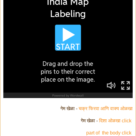
गेम खेळा -
चक्र फिरवा आणि वाक्य ओळखा
दिशा ओळखा click
गेम खेळा -
part of the body click