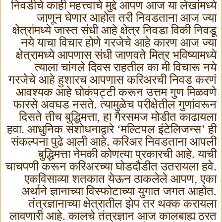
निवडीचे काही महत्त्वाचे मुद्दे आपण आज या लेखांमध्ये
जाणून घेणार आहोत तरी निवडताना आज ज्या
क्षेत्रांमध्ये जास्त संधी आहे क्षेत्र निवडा विकी निवडू
नये याचा विचार होणे गरजेचे आहे कारण आज ज्या
क्षेत्रामध्ये आपणास संधी जाणवते मित्र भविष्यामध्ये
त्याला चांगले दिवस राहतील का मी विचारू नये
गरजेचे आहे हुशारच आपणास करिअरची निवड करणं
आवश्यक आहे घोकंपट्टी करून उत्तम गुण मिळवणे
फारसे अवघड नसते. त्यामुळेच परीक्षेतील गुणांवरून
दिसते तीच बुद्धिमत्ता
,
हा गैरसमज मोडीत काढायला
हवा. आधुनिक संशोधनाद्वारे ‘मल्टिपल इंटेलिजन्स’ ही
संकल्पना पुढे आली आहे. करिअर निवडताना आपली
बुद्धिमत्ता नेमकी कोणत्या प्रकारची आहे. याची
चाचपणी करून करिअरच्या घोडदौडीत उतरायला हवे.
एकविसाव्या शतकात येऊन ठाकलेले आपण
,
एका
अर्थाने ज्ञानाच्या विस्फोटाच्या युगात जगत आहोत.
तंत्रज्ञानाच्या क्षेत्रातील झेप तर थक्क करायला
लावणारी आहे. कालचे तंत्रज्ञान आज कालबाह्य ठरत