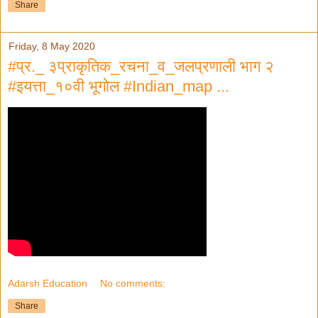
Share
Friday, 8 May 2020
#प्र._ ३प्राकृतिक_रचना_व_जलप्रणाली भाग २
#इयत्ता_१०वी भूगोल #Indian_map ...
Adarsh Education
No comments:
Share