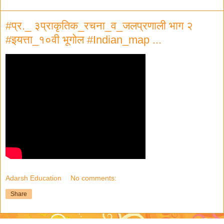
#प्र._ ३प्राकृतिक_रचना_व_जलप्रणाली भाग २
#इयत्ता_१०वी भूगोल #Indian_map ...
Adarsh Education
No comments:
Share