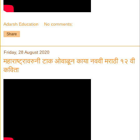
Adarsh Education
No comments:
Share
Friday, 28 August 2020
महाराष्ट्रावरुनी टाक ओवाळून काया नववी मराठी १२ वी
कविता