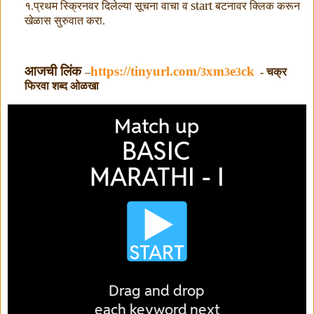
start
१.प्रथम स्क्रिनवर दिलेल्या सूचना वाचा व
बटनावर क्लिक करून
खेळास सुरुवात करा.
आजची लिंक
https://tinyurl.com/
xm
e
ck
–
3
3
3
- चक्र
फिरवा शब्द ओळखा