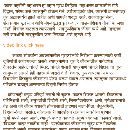
व्यास महर्षीनी महाभारत हा महान ग्रंथ लिहिला. महाभारत काळातील मोठे
विद्वान, श्रेष्ठ असे व्यासमुनी होऊन गेले. त्यांच्याइतके थोर, व्यासंगी ज्ञानसंपत्र
गुरु अद्यापपर्यंत झाले नाहीत अशी आपली श्रद्धा आहे. राजावाचून सेना,
शेतकऱ्यावाचून मळा आणि मंगळसूत्राचून गळा, नावाड्याशिवाय नौका या जशा
गोष्टी विसंगत वाटतात त्याप्रमाणे सद्गुरूशिवाय जीवन व्यर्थ आहे. म्हणूनच
श्री समर्थांनी 'सद्गुरुविण जन्म निष्फळ' असे म्हटले आहे.
video link click here
साध्या डोळ्यांना अवकाशातील ग्रहगोलांचे निरीक्षण करण्यासाठी जशी
दुर्बिणांची आवश्यकता असते त्याप्रमाणेच गुरु हे जीवनातील मार्गदर्शक
दीपस्तंभ आहेत. चांगले मित्र, चांगले शेजारी याप्रमाणे चांगले शिक्षक वा गुरु
आयुष्यात लाभणे हेही महत्त्वाचे असते ते ते शिक्षक, गुरू आपल्या आचार-
विचारांना किंबहुना जीवनाला योग्य वळण लावत असतात. त्यातूनच समाजामध्ये
परिवर्तन घडवून आणणाऱ्या विभूती निर्माण होतात.
कोणताही मनुष्य परिपूर्ण नसतो तो चुकत माकत शिकत असतो. शिकताना
परिस्थिती असो, अनुभवांची शिदोरी असो, निसर्गावलोकन असो, ग्रंथवाचनाचे
वेड असो की जीवन यशस्वी होण्यासाठी झटणारे माता-पिता, बंधू-भगिनी,
शिक्षक-देवता असोत, कोणत्यातरी आदर्शरूप तत्वांचा व्यक्तीचा प्रभाव
सुयोग्यपणे पडत जातो. त्यामुळे कळत नकळत मनुष्य स्वतःला 'घडवत' जातो.
'बिघडत' मात्र नक्कीच नाही. प्रत्येकाच्या जीवनाला सुंदर घाट मिळणेच
महत्वाचे असते. म्हणूनच सद्गुरूंना शरण जाऊन नम्र शिष्यत्व पत्करणे