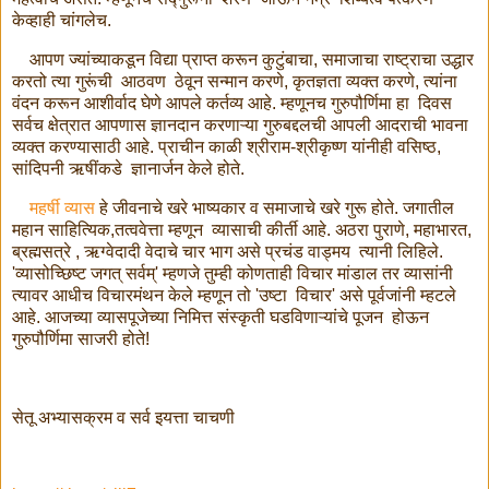
केव्हाही चांगलेच.
आपण ज्यांच्याकडून विद्या प्राप्त करून कुटुंबाचा, समाजाचा राष्ट्राचा उद्धार
करतो त्या गुरूंची आठवण ठेवून सन्मान करणे, कृतज्ञता व्यक्त करणे, त्यांना
वंदन करून आशीर्वाद घेणे आपले कर्तव्य आहे. म्हणूनच गुरुपौर्णिमा हा दिवस
सर्वच क्षेत्रात आपणास ज्ञानदान करणाऱ्या गुरुबद्दलची आपली आदराची भावना
व्यक्त करण्यासाठी आहे. प्राचीन काळी श्रीराम-श्रीकृष्ण यांनीही वसिष्ठ,
सांदिपनी ऋषींकडे ज्ञानार्जन केले होते.
महर्षी व्यास
हे जीवनाचे खरे भाष्यकार व समाजाचे खरे गुरू होते. जगातील
महान साहित्यिक,तत्ववेत्ता म्हणून व्यासाची कीर्ती आहे. अठरा पुराणे, महाभारत,
ब्रह्मसत्रे , ऋग्वेदादी वेदाचे चार भाग असे प्रचंड वाड्मय त्यानी लिहिले.
'व्यासोच्छिष्ट जगत् सर्वम्' म्हणजे तुम्ही कोणताही विचार मांडाल तर व्यासांनी
त्यावर आधीच विचारमंथन केले म्हणून तो 'उष्टा विचार' असे पूर्वजांनी म्हटले
आहे. आजच्या व्यासपूजेच्या निमित्त संस्कृती घडविणाऱ्यांचे पूजन होऊन
गुरुपौर्णिमा साजरी होते!
सेतू अभ्यासक्रम व सर्व इयत्ता चाचणी